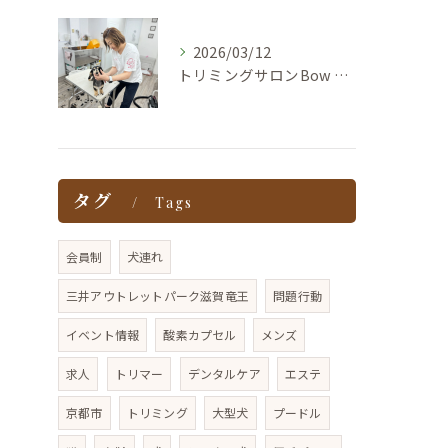
2026/03/12
トリミングサロンBow wowのオーナーズコラム
タグ
Tags
会員制
犬連れ
三井アウトレットパーク滋賀竜王
問題行動
イベント情報
酸素カプセル
メンズ
求人
トリマー
デンタルケア
エステ
京都市
トリミング
大型犬
プードル