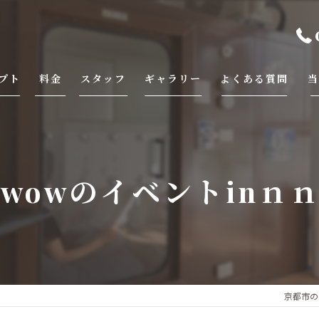
プト
料金
スタッフ
ギャラリー
よくある質問
当
トリミング
エステ
wwowのイベントinｎ
酸素ボックス
京都市の