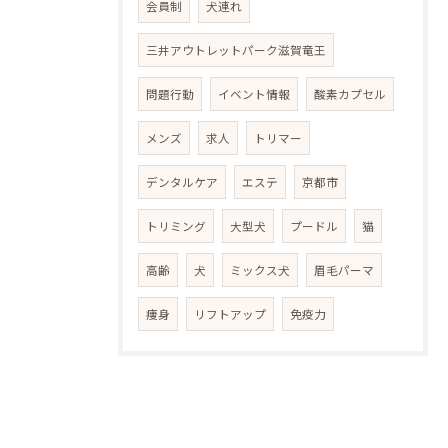
会員制
犬連れ
三井アウトレットパーク滋賀竜王
問題行動
イベント情報
酸素カプセル
メンズ
求人
トリマー
デンタルケア
エステ
京都市
トリミング
大型犬
プードル
猫
高齢
犬
ミックス犬
眉毛パーマ
痩身
リフトアップ
免疫力